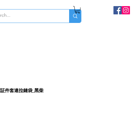
伸縮証件套連拉鏈袋_黑柴