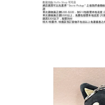
歡迎光臨 HoHo Shop 可可店
網店購買可以先選擇 "Store Pickup" 之後我們
謝
單次購物滿正價$300-$500，加$10包順豐本地送貨 
單次購物滿正價$500以上，免費包順豐本地送貨 (只
購買$300以下，順豐到付
特大/特重件, 特價及預訂貨物不包括以上免運優惠之