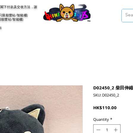
會聯絡閣下付款及交收方法，謝
(只限順豐站/智能櫃)
限順豐站/智能櫃)
內
D02450_2 柴田
SKU: D02450_2
Price
HK$110.00
Quantity
*