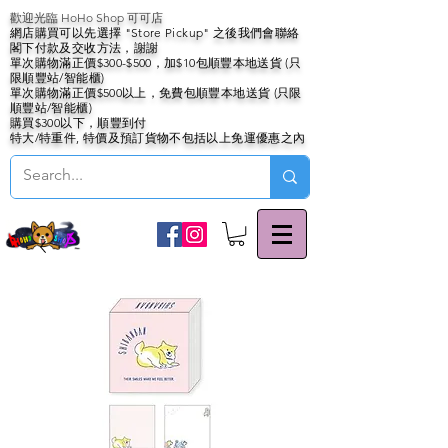
歡迎光臨 HoHo Shop 可可店
網店購買可以先選擇 "Store Pickup" 之後我們會聯絡
閣下付款及交收方法，謝謝
單次購物滿正價$300-$500，加$10包順豐本地送貨 (只
限順豐站/智能櫃)
單次購物滿正價$500以上，免費包順豐本地送貨 (只限
順豐站/智能櫃)
購買$300以下，順豐到付
特大/特重件, 特價及預訂貨物不包括以上免運優惠之內