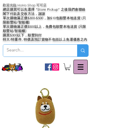
歡迎光臨 HoHo Shop 可可店
網店購買可以先選擇 "Store Pickup" 之後我們會聯絡
閣下付款及交收方法，謝謝
單次購物滿正價$300-$500，加$10包順豐本地送貨 (只
限順豐站/智能櫃)
單次購物滿正價$500以上，免費包順豐本地送貨 (只限
順豐站/智能櫃)
購買$300以下，順豐到付
特大/特重件, 特價及預訂貨物不包括以上免運優惠之內