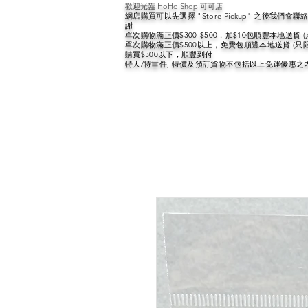
歡迎光臨 HoHo Shop 可可店
網店購買可以先選擇 "Store Pickup" 之後我們
謝
單次購物滿正價$300-$500，加$10包順豐本地送貨 
單次購物滿正價$500以上，免費包順豐本地送貨 (只
購買$300以下，順豐到付
特大/特重件, 特價及預訂貨物不包括以上免運優惠之