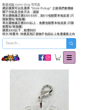
歡迎光臨 HoHo Shop 可可店
網店購買可以先選擇 "Store Pickup" 之後我們會聯絡
閣下付款及交收方法，謝謝
單次購物滿正價$300-$500，加$10包順豐本地送貨 (只
限順豐站/智能櫃)
單次購物滿正價$500以上，免費包順豐本地送貨 (只限
順豐站/智能櫃)
購買$300以下，順豐到付
特大/特重件, 特價及預訂貨物不包括以上免運優惠之內