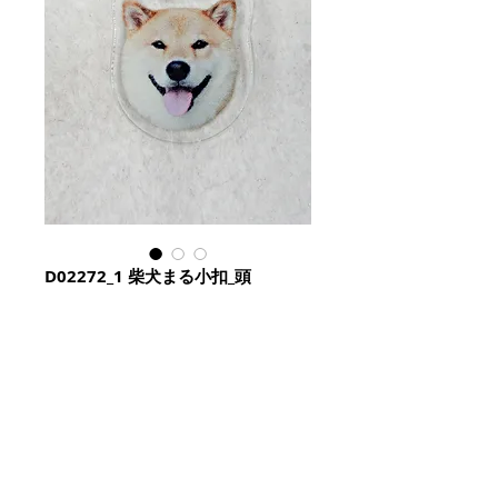
D02272_1 柴犬まる小扣_頭
Price
HK$25.00
Quantity
*
加入購物籃 Add To Cart