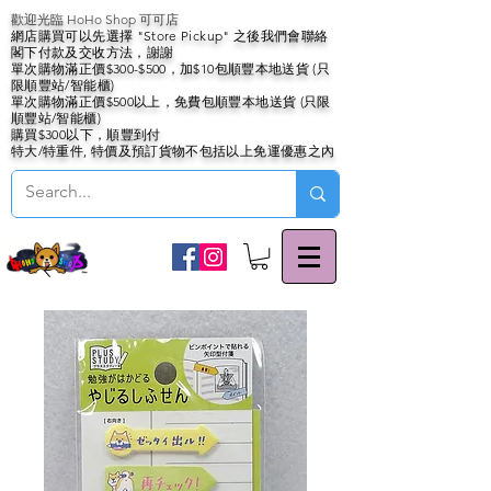
歡迎光臨 HoHo Shop 可可店
網店購買可以先選擇 "Store Pickup" 之後我們會聯絡
閣下付款及交收方法，謝謝
單次購物滿正價$300-$500，加$10包順豐本地送貨 (只
限順豐站/智能櫃)
單次購物滿正價$500以上，免費包順豐本地送貨 (只限
順豐站/智能櫃)
購買$300以下，順豐到付
特大/特重件, 特價及預訂貨物不包括以上免運優惠之內