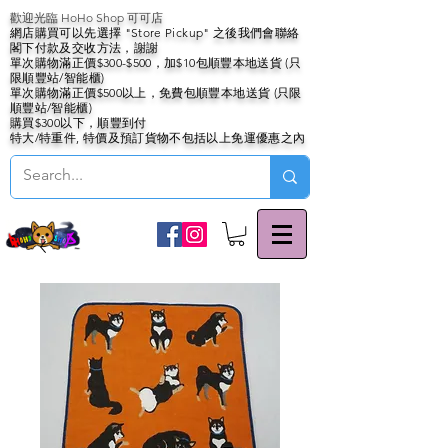
歡迎光臨 HoHo Shop 可可店
網店購買可以先選擇 "Store Pickup" 之後我們會聯絡
閣下付款及交收方法，謝謝
單次購物滿正價$300-$500，加$10包順豐本地送貨 (只
限順豐站/智能櫃)
單次購物滿正價$500以上，免費包順豐本地送貨 (只限
順豐站/智能櫃)
購買$300以下，順豐到付
特大/特重件, 特價及預訂貨物不包括以上免運優惠之內