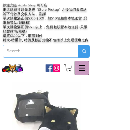
歡迎光臨 HoHo Shop 可可店
網店購買可以先選擇 "Store Pickup" 之後我們會聯絡
閣下付款及交收方法，謝謝
單次購物滿正價$300-$500，加$10包順豐本地送貨 (只
限順豐站/智能櫃)
單次購物滿正價$500以上，免費包順豐本地送貨 (只限
順豐站/智能櫃)
購買$300以下，順豐到付
特大/特重件, 特價及預訂貨物不包括以上免運優惠之內