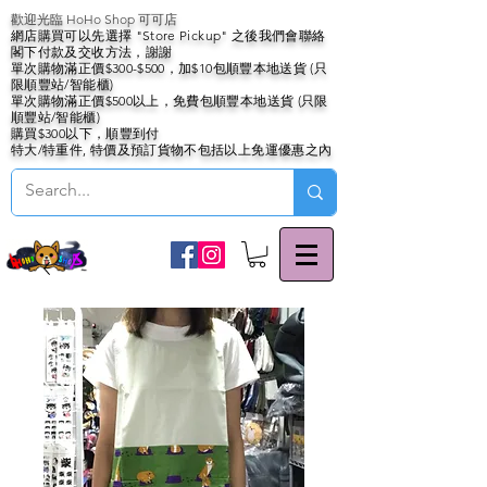
歡迎光臨 HoHo Shop 可可店
網店購買可以先選擇 "Store Pickup" 之後我們會聯絡
閣下付款及交收方法，謝謝
單次購物滿正價$300-$500，加$10包順豐本地送貨 (只
限順豐站/智能櫃)
單次購物滿正價$500以上，免費包順豐本地送貨 (只限
順豐站/智能櫃)
購買$300以下，順豐到付
特大/特重件, 特價及預訂貨物不包括以上免運優惠之內