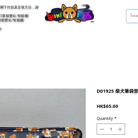
會聯絡閣下付款及交收方法，謝
(只限順豐站/智能櫃)
限順豐站/智能櫃)
內
D01925 柴犬筆
Price
HK$65.00
Quantity
*