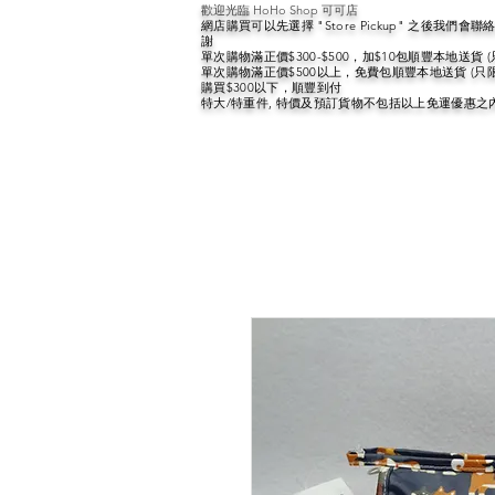
歡迎光臨 HoHo Shop 可可店
網店購買可以先選擇 "Store Pickup" 之後我們
謝
單次購物滿正價$300-$500，加$10包順豐本地送貨 
單次購物滿正價$500以上，免費包順豐本地送貨 (只
購買$300以下，順豐到付
特大/特重件, 特價及預訂貨物不包括以上免運優惠之