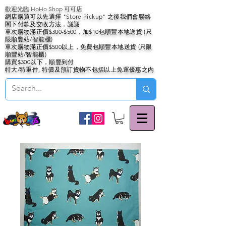
歡迎光臨 HoHo Shop 可可店
網店購買可以先選擇 "Store Pickup" 之後我們會聯絡
閣下付款及交收方法，謝謝
單次購物滿正價$300-$500，加$10包順豐本地送貨 (只
限順豐站/智能櫃)
單次購物滿正價$500以上，免費包順豐本地送貨 (只限
順豐站/智能櫃)
購買$300以下，順豐到付
特大/特重件, 特價及預訂貨物不包括以上免運優惠之內