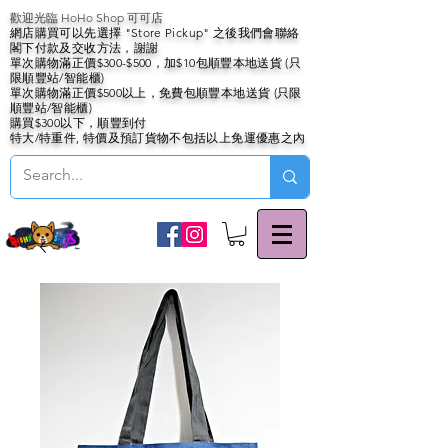
歡迎光臨 HoHo Shop 可可店
網店購買可以先選擇 "Store Pickup" 之後我們會聯絡
閣下付款及交收方法，謝謝
單次購物滿正價$300-$500，加$10包順豐本地送貨 (只
限順豐站/智能櫃)
單次購物滿正價$500以上，免費包順豐本地送貨 (只限
順豐站/智能櫃)
購買$300以下，順豐到付
特大/特重件, 特價及預訂貨物不包括以上免運優惠之內