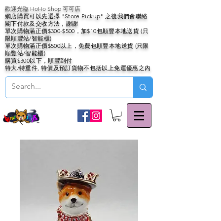
歡迎光臨 HoHo Shop 可可店
網店購買可以先選擇 "Store Pickup" 之後我們會聯絡
閣下付款及交收方法，謝謝
單次購物滿正價$300-$500，加$10包順豐本地送貨 (只
限順豐站/智能櫃)
單次購物滿正價$500以上，免費包順豐本地送貨 (只限
順豐站/智能櫃)
購買$300以下，順豐到付
特大/特重件, 特價及預訂貨物不包括以上免運優惠之內