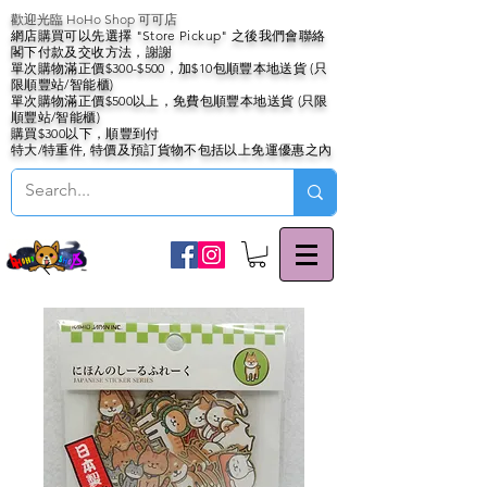
歡迎光臨 HoHo Shop 可可店
網店購買可以先選擇 "Store Pickup" 之後我們會聯絡
閣下付款及交收方法，謝謝
單次購物滿正價$300-$500，加$10包順豐本地送貨 (只
限順豐站/智能櫃)
單次購物滿正價$500以上，免費包順豐本地送貨 (只限
順豐站/智能櫃)
購買$300以下，順豐到付
特大/特重件, 特價及預訂貨物不包括以上免運優惠之內