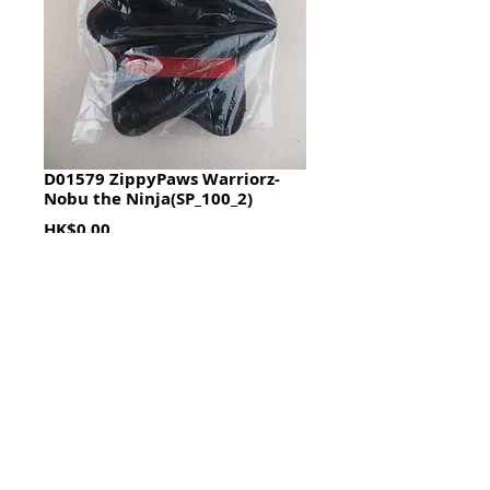
D01579 ZippyPaws Warriorz-
Nobu the Ninja(SP_100_2)
Price
HK$0.00
Quantity
*
加入購物籃 Add To Cart