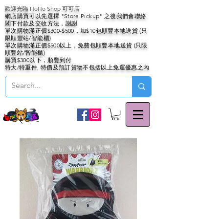
歡迎光臨 HoHo Shop 可可店
網店購買可以先選擇 "Store Pickup" 之後我們會聯絡
閣下付款及交收方法，謝謝
單次購物滿正價$300-$500，加$10包順豐本地送貨 (只
限順豐站/智能櫃)
單次購物滿正價$500以上，免費包順豐本地送貨 (只限
順豐站/智能櫃)
購買$300以下，順豐到付
特大/特重件, 特價及預訂貨物不包括以上免運優惠之內