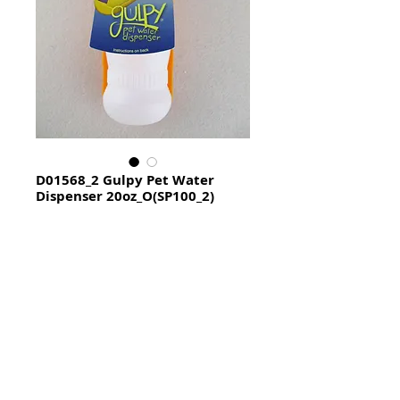
D01568_2 Gulpy Pet Water
Dispenser 20oz_O(SP100_2)
Price
HK$0.00
Quantity
*
加入購物籃 Add To Cart