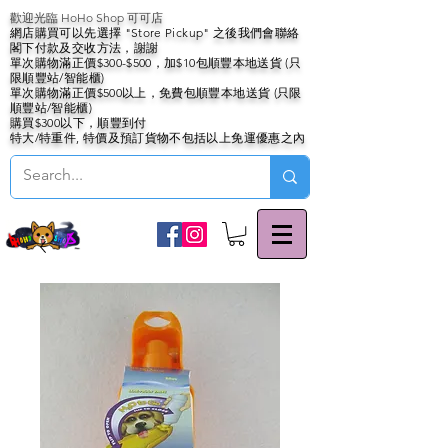
歡迎光臨 HoHo Shop 可可店
網店購買可以先選擇 "Store Pickup" 之後我們會聯絡
閣下付款及交收方法，謝謝
單次購物滿正價$300-$500，加$10包順豐本地送貨 (只
限順豐站/智能櫃)
單次購物滿正價$500以上，免費包順豐本地送貨 (只限
順豐站/智能櫃)
購買$300以下，順豐到付
特大/特重件, 特價及預訂貨物不包括以上免運優惠之內