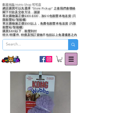
歡迎光臨 HoHo Shop 可可店
網店購買可以先選擇 "Store Pickup" 之後我們會聯絡
閣下付款及交收方法，謝謝
單次購物滿正價$300-$500，加$10包順豐本地送貨 (只
限順豐站/智能櫃)
單次購物滿正價$500以上，免費包順豐本地送貨 (只限
順豐站/智能櫃)
購買$300以下，順豐到付
特大/特重件, 特價及預訂貨物不包括以上免運優惠之內