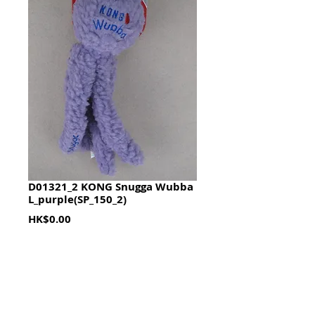
D01321_2 KONG Snugga Wubba
L_purple(SP_150_2)
Price
HK$0.00
Quantity
*