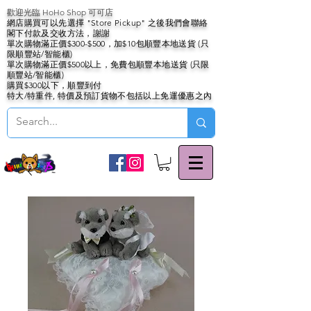
歡迎光臨 HoHo Shop 可可店
網店購買可以先選擇 "Store Pickup" 之後我們會聯絡
閣下付款及交收方法，謝謝
單次購物滿正價$300-$500，加$10包順豐本地送貨 (只
限順豐站/智能櫃)
單次購物滿正價$500以上，免費包順豐本地送貨 (只限
順豐站/智能櫃)
購買$300以下，順豐到付
特大/特重件, 特價及預訂貨物不包括以上免運優惠之內