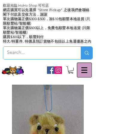
歡迎光臨 HoHo Shop 可可店
網店購買可以先選擇 "Store Pickup" 之後我們會聯絡
閣下付款及交收方法，謝謝
單次購物滿正價$300-$500，加$10包順豐本地送貨 (只
限順豐站/智能櫃)
單次購物滿正價$500以上，免費包順豐本地送貨 (只限
順豐站/智能櫃)
購買$300以下，順豐到付
特大/特重件, 特價及預訂貨物不包括以上免運優惠之內