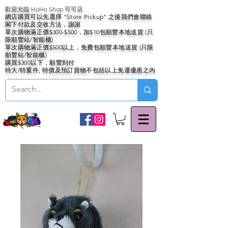
歡迎光臨 HoHo Shop 可可店
網店購買可以先選擇 "Store Pickup" 之後我們會聯絡
閣下付款及交收方法，謝謝
單次購物滿正價$300-$500，加$10包順豐本地送貨 (只
限順豐站/智能櫃)
單次購物滿正價$500以上，免費包順豐本地送貨 (只限
順豐站/智能櫃)
購買$300以下，順豐到付
特大/特重件, 特價及預訂貨物不包括以上免運優惠之內