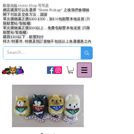
歡迎光臨 HoHo Shop 可可店
網店購買可以先選擇 "Store Pickup" 之後我們會聯絡
閣下付款及交收方法，謝謝
單次購物滿正價$300-$500，加$10包順豐本地送貨 (只
限順豐站/智能櫃)
單次購物滿正價$500以上，免費包順豐本地送貨 (只限
順豐站/智能櫃)
購買$300以下，順豐到付
特大/特重件, 特價及預訂貨物不包括以上免運優惠之內