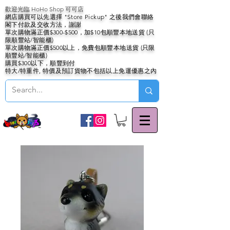
歡迎光臨 HoHo Shop 可可店
網店購買可以先選擇 "Store Pickup" 之後我們會聯絡
閣下付款及交收方法，謝謝
單次購物滿正價$300-$500，加$10包順豐本地送貨 (只
限順豐站/智能櫃)
單次購物滿正價$500以上，免費包順豐本地送貨 (只限
順豐站/智能櫃)
購買$300以下，順豐到付
特大/特重件, 特價及預訂貨物不包括以上免運優惠之內