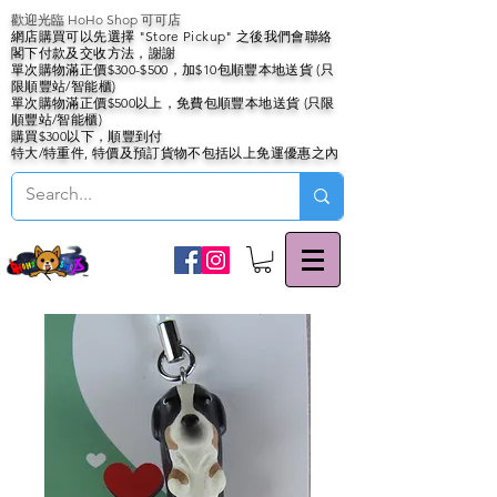
歡迎光臨 HoHo Shop 可可店
網店購買可以先選擇 "Store Pickup" 之後我們會聯絡
閣下付款及交收方法，謝謝
單次購物滿正價$300-$500，加$10包順豐本地送貨 (只
限順豐站/智能櫃)
單次購物滿正價$500以上，免費包順豐本地送貨 (只限
順豐站/智能櫃)
購買$300以下，順豐到付
特大/特重件, 特價及預訂貨物不包括以上免運優惠之內