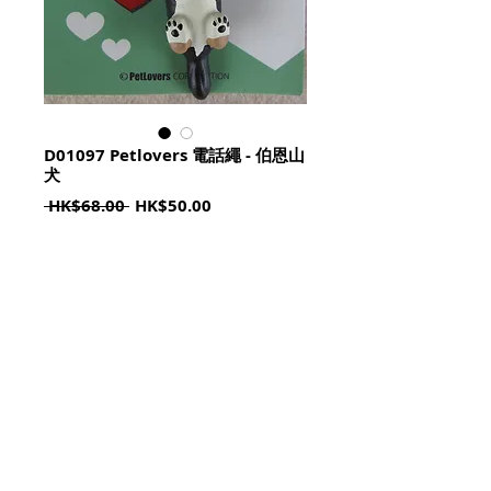
D01097 Petlovers 電話繩 - 伯恩山
犬
Regular
Sale
 HK$68.00 
HK$50.00
Price
Price
Quantity
*
加入購物籃 Add To Cart
© 2023 by HoHo Shop. All Rights Reserved.