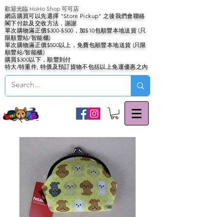
歡迎光臨 HoHo Shop 可可店
網店購買可以先選擇 "Store Pickup" 之後我們會聯絡
閣下付款及交收方法，謝謝
單次購物滿正價$300-$500，加$10包順豐本地送貨 (只
限順豐站/智能櫃)
單次購物滿正價$500以上，免費包順豐本地送貨 (只限
順豐站/智能櫃)
購買$300以下，順豐到付
特大/特重件, 特價及預訂貨物不包括以上免運優惠之內