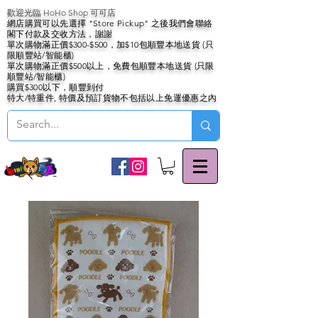
歡迎光臨 HoHo Shop 可可店
網店購買可以先選擇 "Store Pickup" 之後我們會聯絡
閣下付款及交收方法，謝謝
單次購物滿正價$300-$500，加$10包順豐本地送貨 (只
限順豐站/智能櫃)
單次購物滿正價$500以上，免費包順豐本地送貨 (只限
順豐站/智能櫃)
購買$300以下，順豐到付
特大/特重件, 特價及預訂貨物不包括以上免運優惠之內