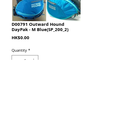
D00791 Outward Hound
DayPak - M Blue(SP_200_2)
Price
HK$0.00
Quantity
*
加入購物籃 Add To Cart
胸:78cm(最大)
體重:30-55磅