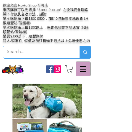
歡迎光臨 HoHo Shop 可可店
網店購買可以先選擇 "Store Pickup" 之後我們會聯絡
閣下付款及交收方法，謝謝
單次購物滿正價$300-$500，加$10包順豐本地送貨 (只
限順豐站/智能櫃)
單次購物滿正價$500以上，免費包順豐本地送貨 (只限
順豐站/智能櫃)
購買$300以下，順豐到付
特大/特重件, 特價及預訂貨物不包括以上免運優惠之內