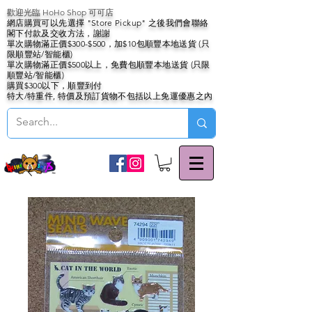
歡迎光臨 HoHo Shop 可可店
網店購買可以先選擇 "Store Pickup" 之後我們會聯絡
閣下付款及交收方法，謝謝
單次購物滿正價$300-$500，加$10包順豐本地送貨 (只
限順豐站/智能櫃)
單次購物滿正價$500以上，免費包順豐本地送貨 (只限
順豐站/智能櫃)
購買$300以下，順豐到付
特大/特重件, 特價及預訂貨物不包括以上免運優惠之內