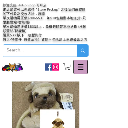
歡迎光臨 HoHo Shop 可可店
網店購買可以先選擇 "Store Pickup" 之後我們會聯絡
閣下付款及交收方法，謝謝
單次購物滿正價$300-$500，加$10包順豐本地送貨 (只
限順豐站/智能櫃)
單次購物滿正價$500以上，免費包順豐本地送貨 (只限
順豐站/智能櫃)
購買$300以下，順豐到付
特大/特重件, 特價及預訂貨物不包括以上免運優惠之內