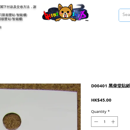
會聯絡閣下付款及交收方法，謝
(只限順豐站/智能櫃)
限順豐站/智能櫃)
內
D00401 黑柴堂貼紙
Price
HK$45.00
Quantity
*