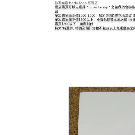
歡迎光臨 HoHo Shop 可可店
網店購買可以先選擇 "Store Pickup" 之後我們
謝
單次購物滿正價$300-$500，加$10包順豐本地送貨 
單次購物滿正價$500以上，免費包順豐本地送貨 (只
購買$300以下，順豐到付
特大/特重件, 特價及預訂貨物不包括以上免運優惠之