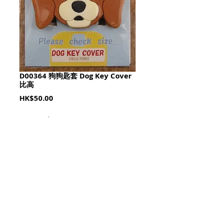
D00364 狗狗匙套 Dog Key Cover
比高
Price
HK$50.00
Quantity
*
加入購物籃 Add To Cart
Size : 4cm(w) x 3cm(h)