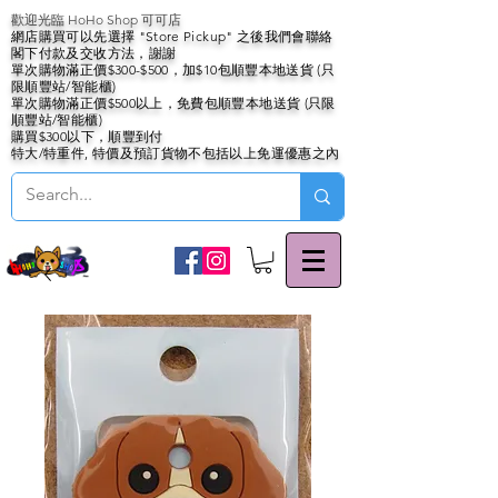
歡迎光臨 HoHo Shop 可可店
網店購買可以先選擇 "Store Pickup" 之後我們會聯絡
閣下付款及交收方法，謝謝
單次購物滿正價$300-$500，加$10包順豐本地送貨 (只
限順豐站/智能櫃)
單次購物滿正價$500以上，免費包順豐本地送貨 (只限
順豐站/智能櫃)
購買$300以下，順豐到付
特大/特重件, 特價及預訂貨物不包括以上免運優惠之內