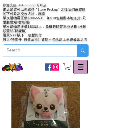
歡迎光臨 HoHo Shop 可可店
網店購買可以先選擇 "Store Pickup" 之後我們會聯絡
閣下付款及交收方法，謝謝
單次購物滿正價$300-$500，加$10包順豐本地送貨 (只
限順豐站/智能櫃)
單次購物滿正價$500以上，免費包順豐本地送貨 (只限
順豐站/智能櫃)
購買$300以下，順豐到付
特大/特重件, 特價及預訂貨物不包括以上免運優惠之內