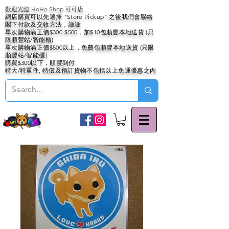
歡迎光臨 HoHo Shop 可可店
網店購買可以先選擇 "Store Pickup" 之後我們會聯絡
閣下付款及交收方法，謝謝
單次購物滿正價$300-$500，加$10包順豐本地送貨 (只
限順豐站/智能櫃)
單次購物滿正價$500以上，免費包順豐本地送貨 (只限
順豐站/智能櫃)
購買$300以下，順豐到付
特大/特重件, 特價及預訂貨物不包括以上免運優惠之內