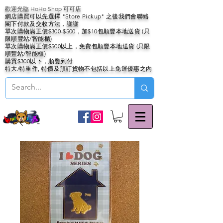
歡迎光臨 HoHo Shop 可可店
網店購買可以先選擇 "Store Pickup" 之後我們會聯絡
閣下付款及交收方法，謝謝
單次購物滿正價$300-$500，加$10包順豐本地送貨 (只
限順豐站/智能櫃)
單次購物滿正價$500以上，免費包順豐本地送貨 (只限
順豐站/智能櫃)
購買$300以下，順豐到付
特大/特重件, 特價及預訂貨物不包括以上免運優惠之內