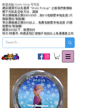
歡迎光臨 HoHo Shop 可可店
網店購買可以先選擇 "Store Pickup" 之後我們會聯絡
閣下付款及交收方法，謝謝
單次購物滿正價$300-$500，加$10包順豐本地送貨 (只
限順豐站/智能櫃)
單次購物滿正價$500以上，免費包順豐本地送貨 (只限
順豐站/智能櫃)
購買$300以下，順豐到付
特大/特重件, 特價及預訂貨物不包括以上免運優惠之內