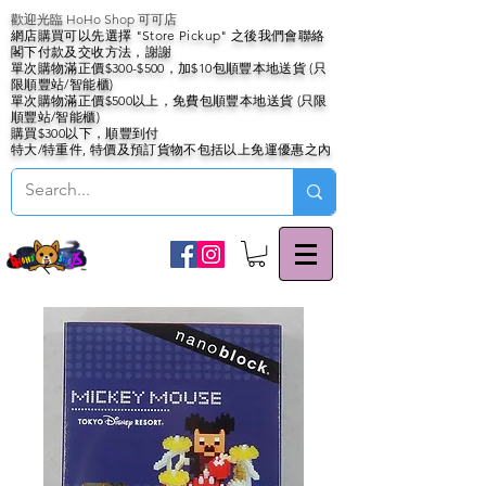
歡迎光臨 HoHo Shop 可可店
網店購買可以先選擇 "Store Pickup" 之後我們會聯絡
閣下付款及交收方法，謝謝
單次購物滿正價$300-$500，加$10包順豐本地送貨 (只
限順豐站/智能櫃)
單次購物滿正價$500以上，免費包順豐本地送貨 (只限
順豐站/智能櫃)
購買$300以下，順豐到付
特大/特重件, 特價及預訂貨物不包括以上免運優惠之內