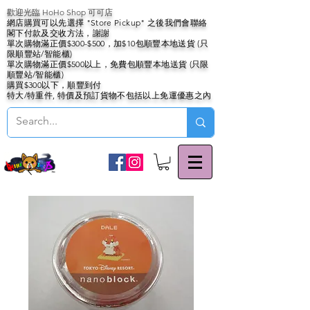
歡迎光臨 HoHo Shop 可可店
網店購買可以先選擇 "Store Pickup" 之後我們會聯絡
閣下付款及交收方法，謝謝
單次購物滿正價$300-$500，加$10包順豐本地送貨 (只
限順豐站/智能櫃)
單次購物滿正價$500以上，免費包順豐本地送貨 (只限
順豐站/智能櫃)
購買$300以下，順豐到付
特大/特重件, 特價及預訂貨物不包括以上免運優惠之內