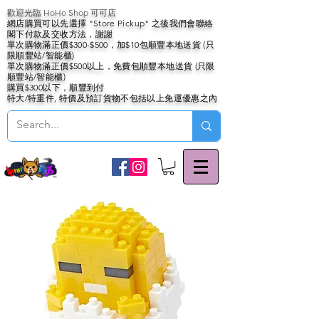
歡迎光臨 HoHo Shop 可可店
網店購買可以先選擇 "Store Pickup" 之後我們會聯絡
閣下付款及交收方法，謝謝
單次購物滿正價$300-$500，加$10包順豐本地送貨 (只
限順豐站/智能櫃)
單次購物滿正價$500以上，免費包順豐本地送貨 (只限
順豐站/智能櫃)
購買$300以下，順豐到付
特大/特重件, 特價及預訂貨物不包括以上免運優惠之內