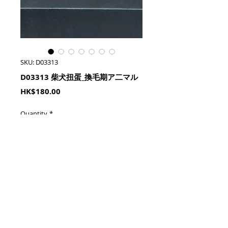
SKU: D03313
D03313 柴犬扭蛋_換毛期ア二マル
Price
HK$180.00
Quantity
*
加入購物籃 Add To Cart
一套六隻