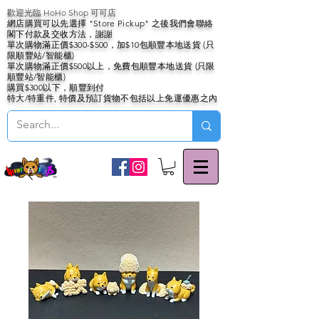
歡迎光臨 HoHo Shop 可可店
網店購買可以先選擇 "Store Pickup" 之後我們會聯絡
閣下付款及交收方法，謝謝
單次購物滿正價$300-$500，加$10包順豐本地送貨 (只
限順豐站/智能櫃)
單次購物滿正價$500以上，免費包順豐本地送貨 (只限
順豐站/智能櫃)
購買$300以下，順豐到付
特大/特重件, 特價及預訂貨物不包括以上免運優惠之內