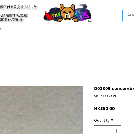
會聯絡閣下付款及交收方法，謝
(只限順豐站/智能櫃)
限順豐站/智能櫃)
內
D03309 conc
SKU: D03309
Price
HK$50.00
Quantity
*