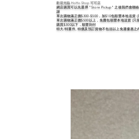
歡迎光臨 HoHo Shop 可可店
網店購買可以先選擇 "Store Pickup" 之後我們
謝
單次購物滿正價$300-$500，加$10包順豐本地送貨 
單次購物滿正價$500以上，免費包順豐本地送貨 (只
購買$300以下，順豐到付
特大/特重件, 特價及預訂貨物不包括以上免運優惠之