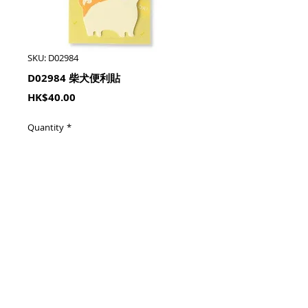
SKU: D02984
D02984 柴犬便利貼
Price
HK$40.00
Quantity
*
加入購物籃 Add To Cart
3柄45枚
© 2023 by HoHo Shop. All Rights Reserved.