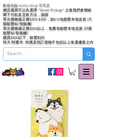
歡迎光臨 HoHo Shop 可可店
網店購買可以先選擇 "Store Pickup" 之後我們會聯絡
閣下付款及交收方法，謝謝
單次購物滿正價$300-$500，加$10包順豐本地送貨 (只
限順豐站/智能櫃)
單次購物滿正價$500以上，免費包順豐本地送貨 (只限
順豐站/智能櫃)
購買$300以下，順豐到付
特大/特重件, 特價及預訂貨物不包括以上免運優惠之內