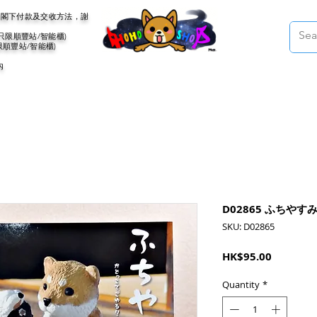
會聯絡閣下付款及交收方法，謝
(只限順豐站/智能櫃)
限順豐站/智能櫃)
內
D02865 ふちやす
SKU: D02865
Price
HK$95.00
Quantity
*