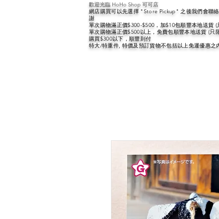
歡迎光臨 HoHo Shop 可可店
網店購買可以先選擇 "Store Pickup" 之後我們
謝
單次購物滿正價$300-$500，加$10包順豐本地送貨 
單次購物滿正價$500以上，免費包順豐本地送貨 (只
購買$300以下，順豐到付
特大/特重件, 特價及預訂貨物不包括以上免運優惠之