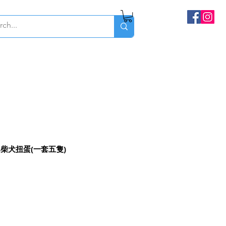
み柴犬扭蛋(一套五隻)