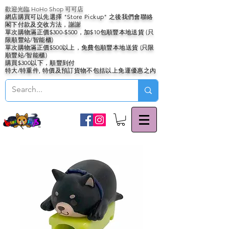
歡迎光臨 HoHo Shop 可可店
網店購買可以先選擇 "Store Pickup" 之後我們會聯絡
閣下付款及交收方法，謝謝
單次購物滿正價$300-$500，加$10包順豐本地送貨 (只
限順豐站/智能櫃)
單次購物滿正價$500以上，免費包順豐本地送貨 (只限
順豐站/智能櫃)
購買$300以下，順豐到付
特大/特重件, 特價及預訂貨物不包括以上免運優惠之內