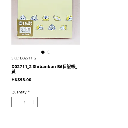
SKU: D02711_2
D02711_2 Shibanban B6日記帳_
黃
Price
HK$98.00
Quantity
*
加入購物籃 Add To Cart