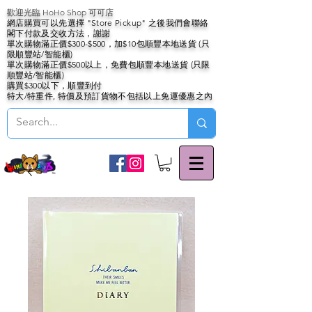
歡迎光臨 HoHo Shop 可可店
網店購買可以先選擇 "Store Pickup" 之後我們會聯絡
閣下付款及交收方法，謝謝
單次購物滿正價$300-$500，加$10包順豐本地送貨 (只
限順豐站/智能櫃)
單次購物滿正價$500以上，免費包順豐本地送貨 (只限
順豐站/智能櫃)
購買$300以下，順豐到付
特大/特重件, 特價及預訂貨物不包括以上免運優惠之內