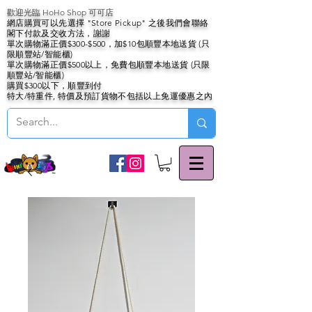
歡迎光臨 HoHo Shop 可可店
網店購買可以先選擇 "Store Pickup" 之後我們會聯絡
閣下付款及交收方法，謝謝
單次購物滿正價$300-$500，加$10包順豐本地送貨 (只
限順豐站/智能櫃)
單次購物滿正價$500以上，免費包順豐本地送貨 (只限
順豐站/智能櫃)
購買$300以下，順豐到付
特大/特重件, 特價及預訂貨物不包括以上免運優惠之內