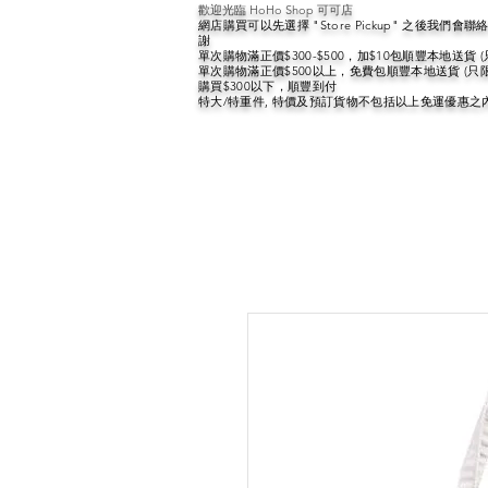
歡迎光臨 HoHo Shop 可可店
網店購買可以先選擇 "Store Pickup" 之後我們
謝
單次購物滿正價$300-$500，加$10包順豐本地送貨 
單次購物滿正價$500以上，免費包順豐本地送貨 (只
購買$300以下，順豐到付
特大/特重件, 特價及預訂貨物不包括以上免運優惠之