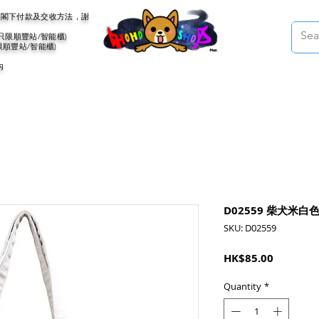
會聯絡閣下付款及交收方法，謝
(只限順豐站/智能櫃)
限順豐站/智能櫃)
內
D02559 柴犬米
SKU: D02559
Price
HK$85.00
Quantity
*