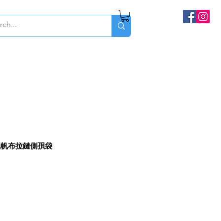
白色帆布拉鏈側孭袋