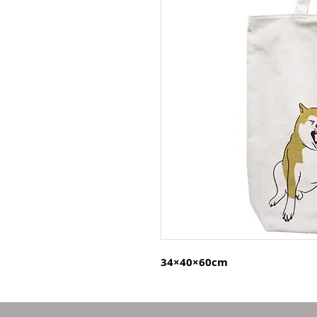
34×40×60cm