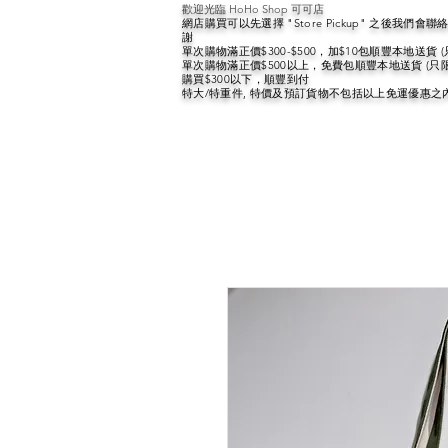
歡迎光臨 HoHo Shop 可可店
網店購買可以先選擇 "Store Pickup" 之後我們
謝
單次購物滿正價$300-$500，加$10包順豐本地送貨 
單次購物滿正價$500以上，免費包順豐本地送貨 (只
購買$300以下，順豐到付
特大/特重件, 特價及預訂貨物不包括以上免運優惠之