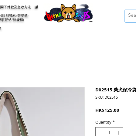
會聯絡閣下付款及交收方法，謝
(只限順豐站/智能櫃)
限順豐站/智能櫃)
內
D02515 柴犬保冷
SKU: D02515
Price
HK$125.00
Quantity
*