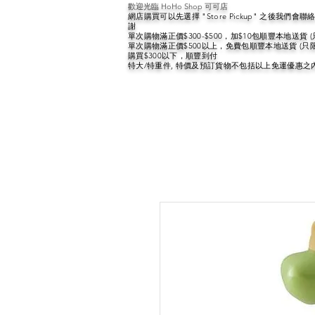
歡迎光臨 HoHo Shop 可可店
網店購買可以先選擇 "Store Pickup" 之後我們
謝
單次購物滿正價$300-$500，加$10包順豐本地送貨 
單次購物滿正價$500以上，免費包順豐本地送貨 (只
購買$300以下，順豐到付
特大/特重件, 特價及預訂貨物不包括以上免運優惠之