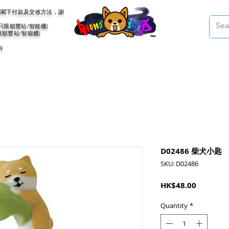
會聯絡閣下付款及交收方法，謝
(只限順豐站/智能櫃)
限順豐站/智能櫃)
內
D02486 柴犬小匙
SKU: D02486
Price
HK$48.00
Quantity
*