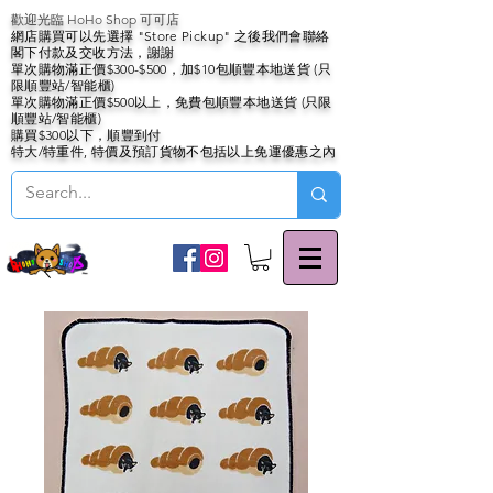
歡迎光臨 HoHo Shop 可可店
網店購買可以先選擇 "Store Pickup" 之後我們會聯絡
閣下付款及交收方法，謝謝
單次購物滿正價$300-$500，加$10包順豐本地送貨 (只
限順豐站/智能櫃)
單次購物滿正價$500以上，免費包順豐本地送貨 (只限
順豐站/智能櫃)
購買$300以下，順豐到付
特大/特重件, 特價及預訂貨物不包括以上免運優惠之內