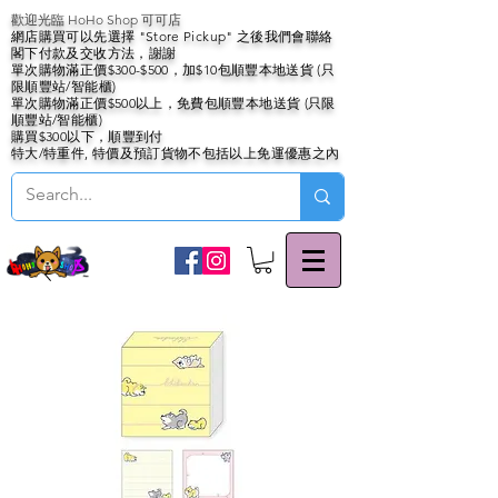
歡迎光臨 HoHo Shop 可可店
網店購買可以先選擇 "Store Pickup" 之後我們會聯絡
閣下付款及交收方法，謝謝
單次購物滿正價$300-$500，加$10包順豐本地送貨 (只
限順豐站/智能櫃)
單次購物滿正價$500以上，免費包順豐本地送貨 (只限
順豐站/智能櫃)
購買$300以下，順豐到付
特大/特重件, 特價及預訂貨物不包括以上免運優惠之內