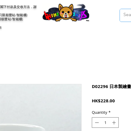
會聯絡閣下付款及交收方法，謝
(只限順豐站/智能櫃)
限順豐站/智能櫃)
內
D02296 日本製繪
Price
HK$228.00
Quantity
*