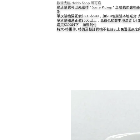
歡迎光臨 HoHo Shop 可可店
網店購買可以先選擇 "Store Pickup" 之後我們
謝
單次購物滿正價$300-$500，加$10包順豐本地送貨 
單次購物滿正價$500以上，免費包順豐本地送貨 (只
購買$300以下，順豐到付
特大/特重件, 特價及預訂貨物不包括以上免運優惠之